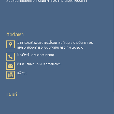
สนับสนุน และส่งเสริมการเผยแผ่ ศาสนา ทั้งในและต่างประเทศ
ติดต่อเรา
อาคารสมเด็จพระญาณวโรดม เลขที่ ๑๙ ซ.รามอินทรา ๑๔
แยก ๖ แขวงท่าแร้ง เขตบางเขน กรุงเทพ ๑๐๒๓๐
โทรศัพท์ : ๐๒-๐๐๙-๒๒๐๙
อีเมล : thainun61@gmail.com
แฟ็กซ์ :
แผนที่