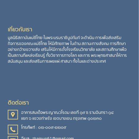
เกี่ยวกับเรา
มูลนิธิสถาบันแม่ชีไทย ในพระบรมราชินูปถัมภ์ จะดำเนิน การเพื่อส่งเสริม
กิจการของคณะแม่ชีไทย ให้มีศักยภาพ ในด้าน สถานะทางสังคม การศึกษา
อย่างกว้างขวางส่ง เสริมให้มีการตั้งโรงเรียนวิทยาลัย และสถานศึกษาเพื่อ
เป็นสถานที่แหล่งเรียนรู้ ทั้งวิชาการทางโลก และการ พระพุทธศาสนาให้การ
สนับสนุน และส่งเสริมการเผยแผ่ ศาสนา ทั้งในและต่างประเทศ
ติดต่อเรา
อาคารสมเด็จพระญาณวโรดม เลขที่ ๑๙ ซ.รามอินทรา ๑๔
แยก ๖ แขวงท่าแร้ง เขตบางเขน กรุงเทพ ๑๐๒๓๐
โทรศัพท์ : ๐๒-๐๐๙-๒๒๐๙
อีเมล : thainun61@gmail.com